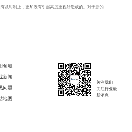
及时制止，更加没有引起高度重视所造成的。对于新的...
氟脱模剂继
用...
查看详情 >
用领域
业新闻
关注我们
见问题
关注行业最
新消息
站地图